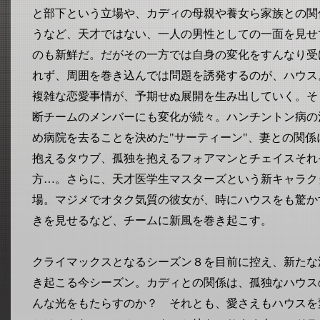
と部下という立場や、カディの母親や養女ら家族との関
うなど、天才ではない、一人の男性としての一面を見せ
のも新鮮だ。だがその一方では自身の変化をすんなり受
れず、周囲を巻き込んでは問題を誘発するのが、ハウス
複雑な恋愛事情が、予期せぬ展開を生み出していく。そ
断チームのメンバーにも変化が続々。ハンチントン病の
め病院を去ることを決めた"サーティーン"、妻との関係
抱えるタウブ、孤独を抱えるフォアマンとチェイスそれ
方…。さらに、天才医学生マスターズという新キャラク
場。マジメでオタク気質の彼女が、時にハウスをも驚か
きを見せるなど、チームに新風を巻き起こす。
クライマックスとなるシーズン８を目前に控え、新たな
き起こる今シーズン。カディとの関係は、孤独なハウス
んな光をもたらすのか？ それとも、愛さえもハウスを